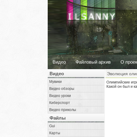
Видео
Файловый архив
О прое
Видео
Эволюция оли
Мувики
Олимпийские игры
Какой он был и к
Видео обзоры
Видео уроки
Киберспорт
Видео приколы
Файлы
Gui
Карты