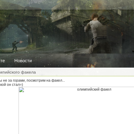
кте
Новости
мпийского факела
 не за горами, посмотрим на факел...
акой он стал=)