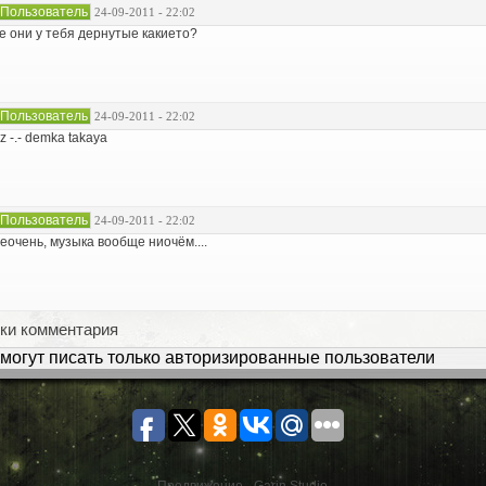
Пользователь
24-09-2011 - 22:02
е они у тебя дернутые какието?
Пользователь
24-09-2011 - 22:02
z -.- demka takaya
Пользователь
24-09-2011 - 22:02
еочень, музыка вообще ниочём....
ки комментария
могут писать только авторизированные пользователи