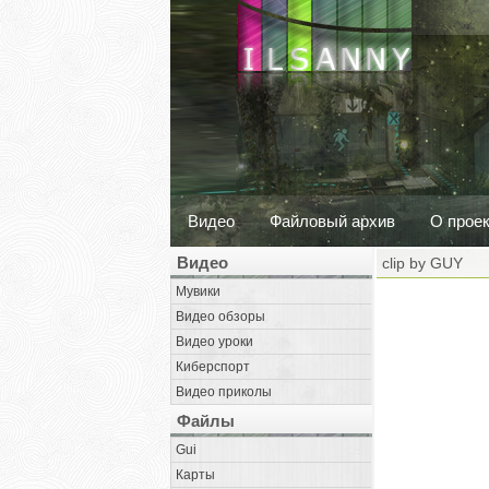
Видео
Файловый архив
О прое
Видео
clip by GUY
Мувики
Видео обзоры
Видео уроки
Киберспорт
Видео приколы
Файлы
Gui
Карты