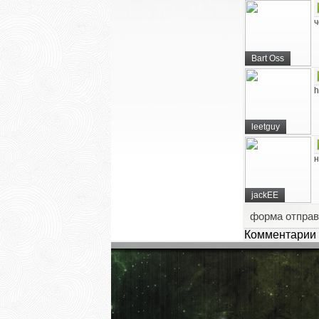
ч
Bart Oss
h
leetguy
н
jackEE
форма отправ
Комментарии 