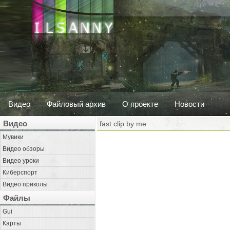
Видео
Файловый архив
О проекте
Новости
Видео
fast clip by me
Мувики
Видео обзоры
Видео уроки
Киберспорт
Видео приколы
Файлы
Gui
Карты