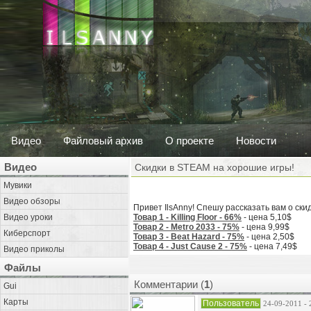
Видео
Файловый архив
О проекте
Новости
Видео
Скидки в STEAM на хорошие игры!
Мувики
Видео обзоры
Привет IlsAnny! Спешу рассказать вам о ски
Видео уроки
Товар 1 - Killing Floor - 66%
- цена 5,10$
Товар 2 - Metro 2033 - 75%
- цена 9,99$
Киберспорт
Товар 3 - Beat Hazard - 75%
- цена 2,50$
Товар 4 - Just Cause 2 - 75%
- цена 7,49$
Видео приколы
Файлы
Комментарии (
1
)
Gui
Карты
Пользователь
24-09-2011 - 