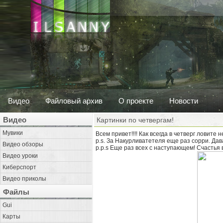
Видео
Файловый архив
О проекте
Новости
Видео
Картинки по четвергам!
Мувики
Всем привет!!!! Как всегда в четверг ловит
p.s. За Накурливатетеля еще раз сорри. Дав
Видео обзоры
p.p.s Еще раз всех с наступающем! Счастья в
Видео уроки
Киберспорт
Видео приколы
Файлы
Gui
Карты