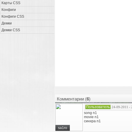
Карты CSS
Конфиги
Конфиги CSS
Демки
Демки CSS
Комментарии (
6
)
Пользователь
24-09-2011 - 
song n1
movie n1
синхра n1
sa1ro