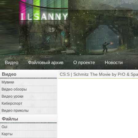
Видео
Файловый архив
О проекте
Новости
Видео
CS:S | Schmitz The Movie by PrO & Spa
Мувики
Видео обзоры
Видео уроки
Киберспорт
Видео приколы
Файлы
Gui
Карты