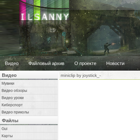
Видео
Файловый архив
О проекте
Новости
Видео
miniclip by joystick_-
Мувики
Видео обзоры
Видео уроки
Киберспорт
Видео приколы
Файлы
Gui
Карты