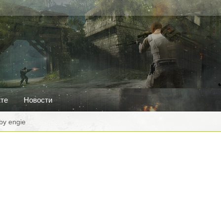
кте
Новости
by engie