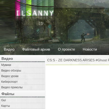
Видео
Файловый архив
О проекте
Новости
Видео
CS:S - ZE DARKNESS ARISES #Ghost P
Мувики
Видео обзоры
Видео уроки
Киберспорт
Видео приколы
Файлы
Gui
Карты