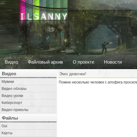
Видео
Файловый архив
О проекте
Новости
Видео
Эмо девочки!
Мувики
Помню несколько человек с апофига просили 
Видео обзоры
Видео уроки
Киберспорт
Видео приколы
Файлы
Gui
Карты