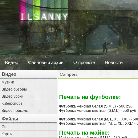
Видео
Файловый архив
О проекте
Новости
Видео
Campers
Мувики
Видео обзоры
Печать на футболке:
Видео уроки
Киберспорт
Футболка женская белая (S,M,L) - 500 руб
Видео приколы
Футболка женская цветная (S,M,L) - 550 руб
Файлы
Футболка мужская белая (M, L, XL., XXL) - 50
Футболка мужская цветная (M, L, XL., XXL) - 
Gui
Печать на майке:
Карты
Майка женская белая (S,M,L) - 470 руб