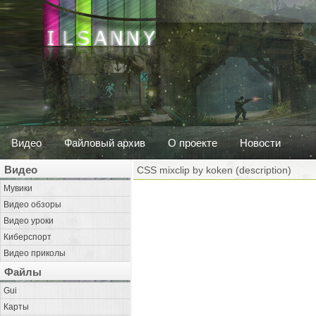
Видео
Файловый архив
О проекте
Новости
Видео
CSS mixclip by koken (description)
Мувики
Видео обзоры
Видео уроки
Киберспорт
Видео приколы
Файлы
Gui
Карты