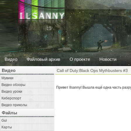
Видео
Файловый архив
О проекте
Новости
Видео
Call of Duty:Black Ops Mythbusters #3
Мувики
Видео обзоры
Привет Ilsanny! Вышла ещё одна часть разр
Видео уроки
Киберспорт
Видео приколы
Файлы
Gui
Карты