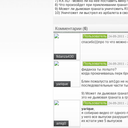
7) RX-XD - можно ли на нее поставить мину?
8) Что произойдет при приклеивании грана
9) Может ли дымовая граната уничтожить R
10) Уничтожет ли выстрел из арбалета в с
Комментарии (
6
)
Пользователь
24-09-2011 - 
спасибо)))про то что можно 
fidanza430
Пользователь
24-09-2011 - 
фиданза ты лолшто?
когда прокачиваешь перк бр
Блин пожалуста am1go не на
yarique
последовательные части ты 
9) Может ли дымовая грана
это не дымовая граната а гр
Пользователь
24-09-2011 - 
yarique
,
я собираю видео от одного 
у него все выпуски разруши
их кстати уже 5 выпусков
amig0