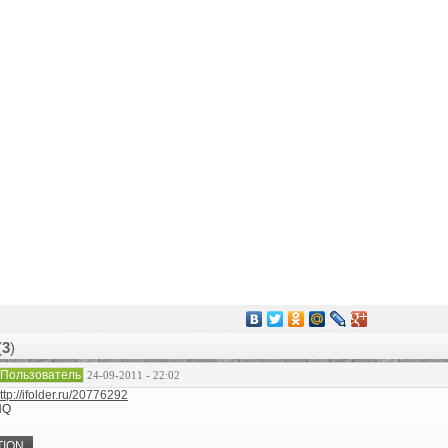
(
3
)
Пользователь
24-09-2011 - 22:02
ttp://ifolder.ru/20776292
HQ
TION