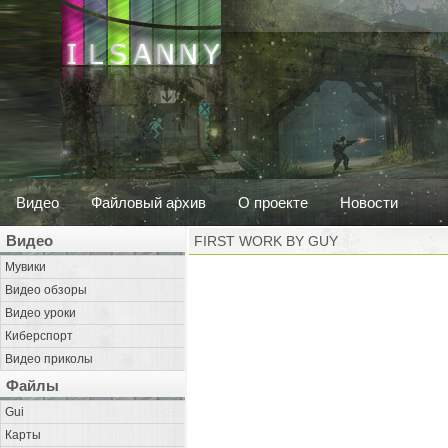
Видео
Файловый архив
О проекте
Новости
Видео
FIRST WORK BY GUY
Мувики
Видео обзоры
Видео уроки
Киберспорт
Видео приколы
Файлы
Gui
Карты