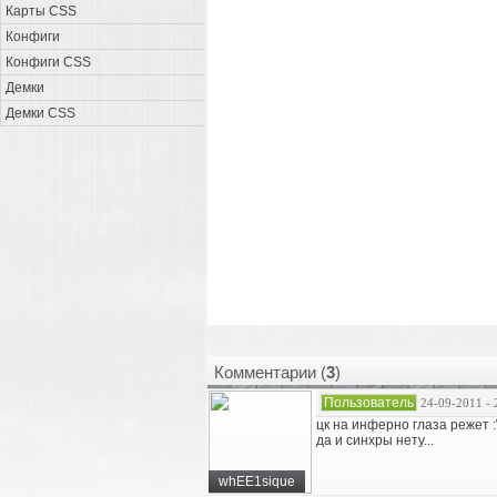
Карты CSS
Конфиги
Конфиги CSS
Демки
Демки CSS
Комментарии (
3
)
Пользователь
24-09-2011 - 
цк на инферно глаза режет :\
да и синхры нету...
whEE1sique