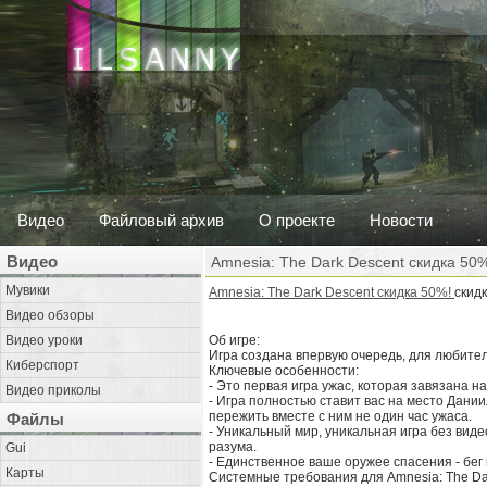
Видео
Файловый архив
О проекте
Новости
Видео
Amnesia: The Dark Descent скидка 50%
Мувики
Amnesia: The Dark Descent скидка 50%!
скид
Видео обзоры
Видео уроки
Об игре:
Игра создана впервую очередь, для любителе
Киберспорт
Ключевые особенности:
- Это первая игра ужас, которая завязана н
Видео приколы
- Игра полностью ставит вас на место Дании
пережить вместе с ним не один час ужаса.
Файлы
- Уникальный мир, уникальная игра без виде
разума.
Gui
- Единственное ваше оружее спасения - бег
Карты
Системные требования для Amnesia: The Dar