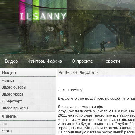
Видео
Файловый архив
О проекте
Новости
Видео
Battlefield Play4Free
Мувики
Видео обзоры
Салют IlsAnny)
Видео уроки
Думаю, что уже не для кого не секрет, что на
Киберспорт
Для начала немного инфы.
Видео приколы
Игру начали делать в начале 2010 а именно
2011, но кто их знает насколько все затяне
Файлы
кол-во писем, они поняли что нужно обьед
Игра из себя будет представлять"глубокий"
Gui
герои", т.к сам гейм плэй мне очень напоми
Карты
На продвинутую систему разрушений рассчитыв