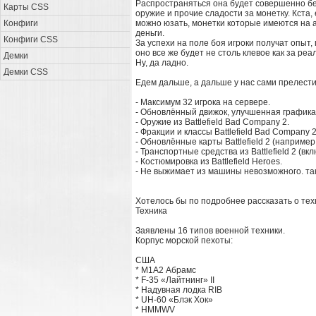
Распространяться она будет совершенно бес
Карты CSS
оружие и прочие сладости за монетку. Кста, 
Конфиги
можно юзать, монетки которые имеются на а
деньги.
Конфиги CSS
За успехи на поле боя игроки получат опыт
оно все же будет не столь клевое как за реал
Демки
Ну, да ладно.
Демки CSS
Едем дальше, а дальше у нас сами прелести
- Максимум 32 игрока на сервере.
- Обновлённый движок, улучшенная графика
- Оружие из Battlefield Bad Company 2.
- Фракции и классы Battlefield Bad Company 2
- Обновлённые карты Battlefield 2 (например, 
- Транспортные средства из Battlefield 2 (в
- Костюмировка из Battlefield Heroes.
- Не выжимает из машины невозможного. так ж
Хотелось бы по подробнее рассказать о техн
Техника
Заявлены 16 типов военной техники.
Корпус морской пехоты:
США
* M1A2 Абрамс
* F-35 «Лайтнинг» II
* Надувная лодка RIB
* UH-60 «Блэк Хок»
* HMMWV