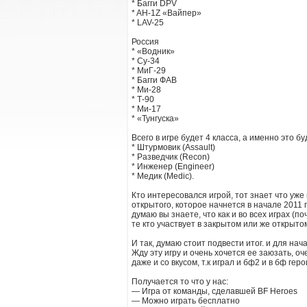
* Багги DPV
* AH-1Z «Вайпер»
* LAV-25
Россия
* «Водник»
* Су-34
* МиГ-29
* Багги ФАВ
* Ми-28
* Т-90
* Ми-17
* «Тунгуска»
Всего в игре будет 4 класса, а именно это бу
* Штурмовик (Assault)
* Разведчик (Recon)
* Инженер (Engineer)
* Медик (Medic).
Кто интересовался игрой, тот знает что уже
открытого, которое начнется в начале 2011 
думаю вы знаете, что как и во всех играх (по
те кто участвует в закрытом или же открыто
И так, думаю стоит подвести итог. и для нач
Жду эту игру и очень хочется ее заюзать, о
даже и со вкусом, т.к играл и бф2 и в бф геро
Получается то что у нас:
— Игра от команды, сделавшей BF Heroes
— Можно играть бесплатно