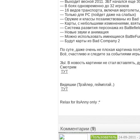
— Выходит весной 2011. ЗБТ начался еще 30
— В боях одновременно до 32 игроков
— 16 видов транспорта, включая вертолеты,
— Только для PC (пойдет даже на слабых)
— Оружие и классы позаимствованы из Bad
— Карты, с небольшими изменениями, взяты и
— Система развития персонажа из Battlefiel
— Новые звуки и анимация
— Можно использовать имеющиеся BattleFun
— Будут карты из Bad Company 2
По суте, даже очень не плохая картинка пол
Всё, счастливо и следите за событиями игры B
ЗЫ. В новость картинки не стал вставлять, д
Смотрим
ТУТ
Видяшки (Трэйлер, геймплэй..)
ТУТ
Relax for IlsAnny only :*
Комментарии (
9
)
Пользователь
24-09-2011 - 