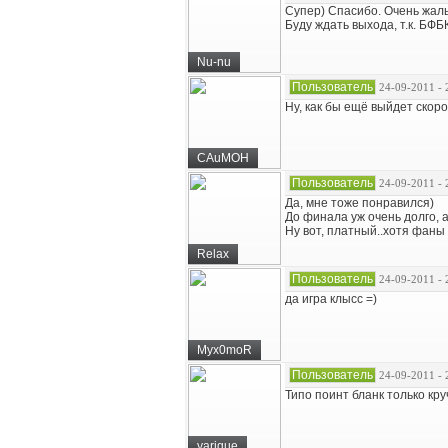
Супер) Спасибо. Очень жаль
Буду ждать выхода, т.к. БФБ
Nu-nu
Пользователь
24-09-2011 - 
Ну, как бы ещё выйдет скоро
CAuMOH
Пользователь
24-09-2011 - 
Да, мне тоже понравился)
До финала уж очень долго, а
Ну вот, платный..хотя фаны
Relax
Пользователь
24-09-2011 - 
да игра клысс =)
Myx0moR
Пользователь
24-09-2011 - 
Типо поинт бланк только кр
yarique