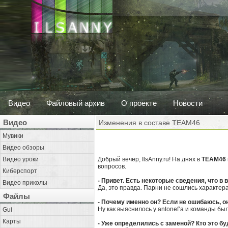
Видео
Файловый архив
О проекте
Новости
Видео
Изменения в составе TEAM46
Мувики
Видео обзоры
Видео уроки
Добрый вечер, IlsAnny.ru! На днях в
TEAM46
вопросов.
Киберспорт
- Привет. Есть некоторые сведения, что 
Видео приколы
Да, это правда. Парни не сошлись характера
Файлы
- Почему именно он? Если не ошибаюсь, о
Ну как выяснилось у antonef’a и команды бы
Gui
Карты
- Уже определились с заменой? Кто это бу