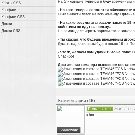
На ближайшие турниры я буду временным иг
Карты CSS
Конфиги
- На кого теперь возложатся обязанности 
Обязанности легли на всю команду. Органи
Конфиги CSS
- На какие результаты рассчитываете 19-г
Демки
событием не идут на пользу..
Демки CSS
На самом деле играть парням стало комфор
- Ты сказал, что будешь временным игро
Думать над основным будем после 19-го. Пок
- Что ж, желаем вам удачи 19-го на лане! 
Спасибо!
Достижения команды нынешним составом
"FCS Northw
"FCS Northw
"FCS Northw
"FCS Northw
Комментарии (
16
)
Пользователь
24-09-2011 - 
a hm.........
Shadownik