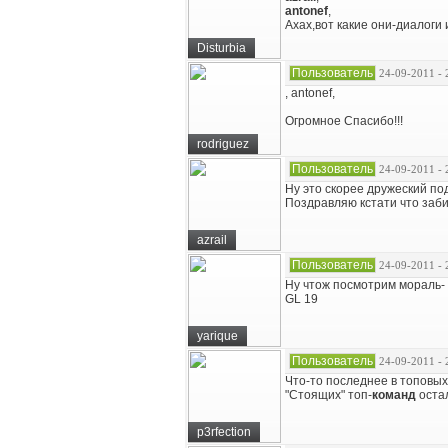
antonef
,
Ахах,вот какие они-диалоги
Disturbia
Пользователь
24-09-2011 - 
, antonef,
Огромное Спасибо!!!
rodriguez
Пользователь
24-09-2011 - 
Ну это скорее дружеский под
Поздравляю кстати что заб
azrail
Пользователь
24-09-2011 - 
Ну чтож посмотрим мораль-
GL 19
yarique
Пользователь
24-09-2011 - 
Что-то последнее в топовых
"Стоящих" топ-
команд
остал
p3rfection