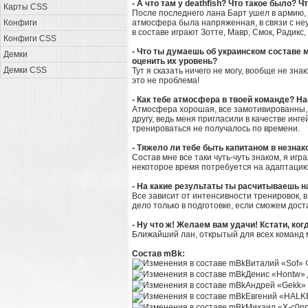
- А что там у deathfish? Что такое было? 
Карты CSS
После последнего лана Барт ушел в армию, 
Конфиги
атмосфера была напряженная, в связи с неу
в составе играют Зотте, Мавр, Смок, Радикс,
Конфиги CSS
- Что ты думаешь об украинском составе 
Демки
оценить их уровень?
Демки CSS
Тут я сказать ничего не могу, вообще не зна
это не проблема!
- Как тебе атмосфера в твоей команде? Н
Атмосфера хорошая, все замотивированны, вс
другу, ведь меня пригласили в качестве инг
тренироваться не получалось по времени.
- Тяжело ли тебе быть капитаном в незна
Состав мне все таки чуть-чуть знаком, я игр
некоторое время потребуется на адаптацию
- На какие результаты ты расчитываешь н
Все зависит от интенсивности тренировок, в
дело только в подготовке, если сможем дост
- Ну что ж! Желаем вам удачи! Кстати, ко
Ближайший лан, открытый для всех команд 
Состав mBk:
Виталий «Sof» 
Денис «Hontw»
Андрей «Gekk» 
Евгений «HALK
Михаил «X-c0n