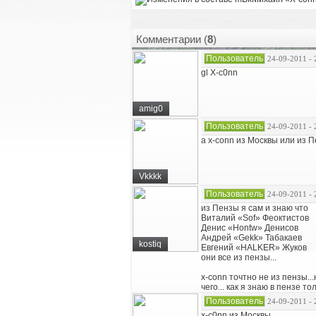
Комментарии (
8
)
Пользователь
24-09-2011 - 
gl X-c0nn
amig0
Пользователь
24-09-2011 - 
а x-conn из Москвы или из 
Vkkkk
Пользователь
24-09-2011 - 
из Пензы я сам и знаю что
Виталий «Sof» Феоктистов
Денис «Hontw» Денисов
Андрей «Gekk» Табакаев
kostiq
Евгений «HALKER» Жуков
они все из пензы...
x-conn точтно не из пензы...
чего... как я знаю в пензе т
Пользователь
24-09-2011 - 
х-c0nn из Москвы