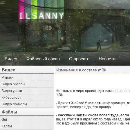
Видео
Файловый архив
О проекте
Новости
Видео
Изменения в составе mBk
Мувики
Видео обзоры
Видео уроки
Не только в мире происходят изменения на 
mBk...
Киберспорт
- Привет X-c0nn! У нас есть информация, 
Видео приколы
Привет, IlsAnny.ru! Да, это правда.
Файлы
- Расскажи, как ты снова попал туда, есл
Да, за этот тэг я играл около года назад. 
Gui
что в дф были проблемы с составом и мы не 
Карты