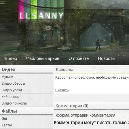
Видео
Файловый архив
О проекте
Новости
Видео
Kabooma
Мувики
Kabooma - головоломка, необходимо соедени
Видео обзоры
Видео уроки
Скачать!
Киберспорт
Видео приколы
Комментарии (
0
)
Файлы
форма отправки комментария
Gui
Комментарии могут писать только
Карты