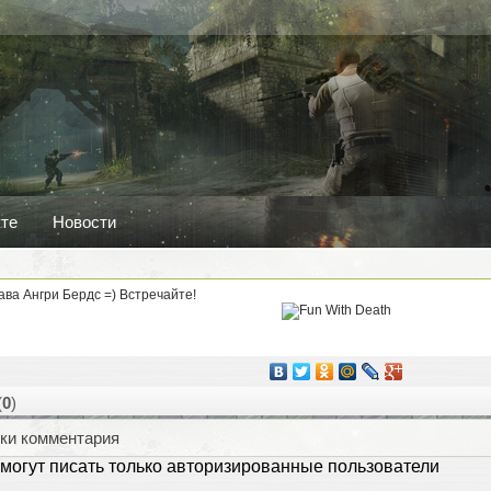
кте
Новости
h
ава Ангри Бердс =) Встречайте!
(
0
)
ки комментария
могут писать только авторизированные пользователи