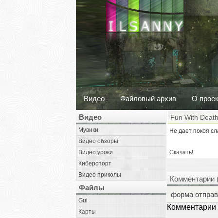
Видео
Файловый архив
О прое
Видео
Fun With Deat
Мувики
Не дает покоя сл
Видео обзоры
Видео уроки
Скачать!
Киберспорт
Видео приколы
Комментарии 
Файлы
форма отправ
Gui
Комментарии 
Карты