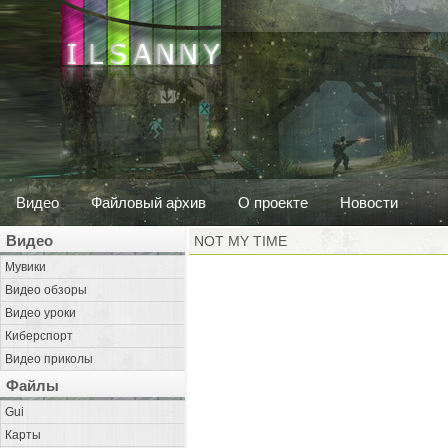
Видео
Файловый архив
О проекте
Новости
Видео
NOT MY TIME
Мувики
Видео обзоры
Видео уроки
Киберспорт
Видео приколы
Файлы
Gui
Карты