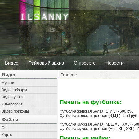
Видео
Файловый архив
О проекте
Новости
Видео
Frag me
Мувики
Видео обзоры
Видео уроки
Печать на футболке:
Киберспорт
Видео приколы
Футболка женская белая (S,M,L) - 500 руб
Футболка женская цветная (S,M,L) - 550 руб
Файлы
Футболка мужская белая (M, L, XL., XXL) - 50
Gui
Футболка мужская цветная (M, L, XL., XXL) - 
Карты
Печать на майке: