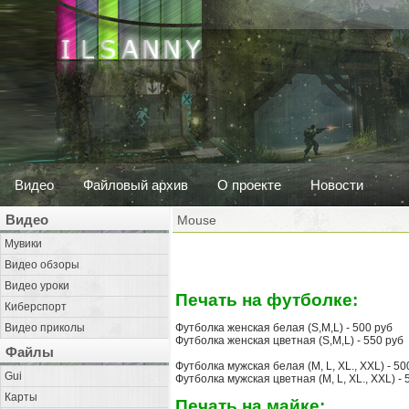
Видео
Файловый архив
О проекте
Новости
Видео
Mouse
Мувики
Видео обзоры
Видео уроки
Печать на футболке:
Киберспорт
Видео приколы
Футболка женская белая (S,M,L) - 500 руб
Футболка женская цветная (S,M,L) - 550 руб
Файлы
Футболка мужская белая (M, L, XL., XXL) - 50
Gui
Футболка мужская цветная (M, L, XL., XXL) - 
Карты
Печать на майке: