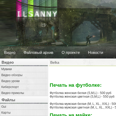
Видео
Файловый архив
О проекте
Новости
Видео
Belka
Мувики
Видео обзоры
Видео уроки
Печать на футболке:
Киберспорт
Видео приколы
Футболка женская белая (S,M,L) - 500 руб
Футболка женская цветная (S,M,L) - 550 руб
Файлы
Футболка мужская белая (M, L, XL., XXL) - 50
Gui
Футболка мужская цветная (M, L, XL., XXL) - 
Карты
Печать на майке: