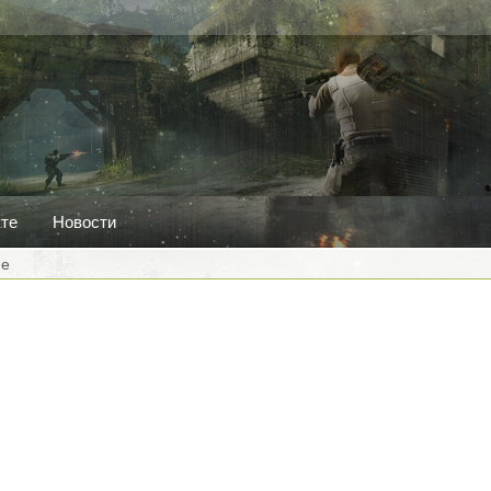
кте
Новости
me