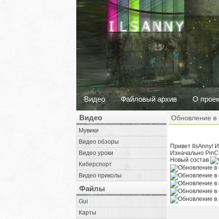
Видео
Файловый архив
О прое
Видео
Обновление в 
Мувики
Видео обзоры
Привет IlsAnny! 
Видео уроки
Изначально PinCh
Новый состав
Киберспорт
Видео приколы
Файлы
Gui
Карты