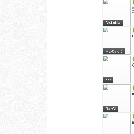
s
X
Disturbia
G
Myx0moR
@
nef
р
-
RazGI
n