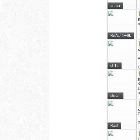
faLan
R
п
ReAcT1v4Ik
s
А
ch1L
О
R
б
c
а
stefan
s
П
Э
Rast
L