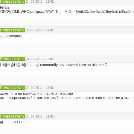
Пользователь
24-09-2011 - 22:02
tefan
,
OPOW!CMUWHO!pet'quaa,TAWI ,TbI -=MID=-l@njk33z0rw0wsk1llm4ch1n3top5m
Пользователь
24-09-2011 - 22:02
L Lk, tawuuu)
Пользователь
24-09-2011 - 22:02
H@H@H@H@ mda tyt community pozabavnei 4em na otstrele:D
Пользователь
24-09-2011 - 22:02
адует, что не написали опять что-то вроде
 лк - прогрессивный игрок, который отлично впишется в наш коллектив,и ста
Пользователь
24-09-2011 - 22:02
ef +++++++++++++