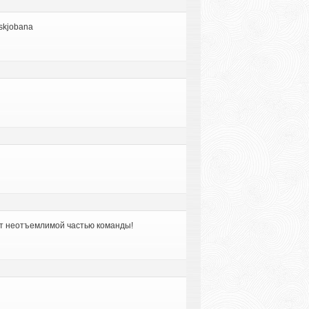
skjobana
нет неотъемлимой частью команды!