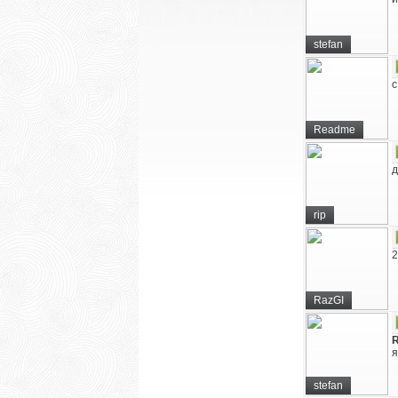
stefan
с
Readme
д
rip
2
RazGI
я
stefan