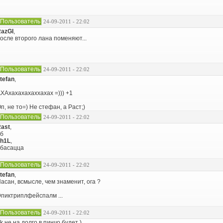
Пользователь
24-09-2011 - 22:02
azGI
,
осле второго лана поменяют...
Пользователь
24-09-2011 - 22:02
tefan
,
ХАхахахахаххахах =))) +1
п, не то=) Не стефан, а Раст;)
Пользователь
24-09-2011 - 22:02
ast
,
б
h1L
,
басацца
Пользователь
24-09-2011 - 22:02
tefan
,
асан, всмысле, чем знаменит, ога ?
пиктриплфейспалм ...
Пользователь
24-09-2011 - 22:02
k не на долго в пинчо будет )