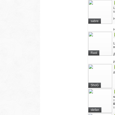
Ц
s
Н
sabre
Н
Ц
в
Rast
Д
И
д
ShoG
s
т
R
т
stefan