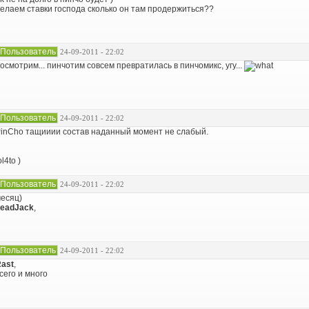
елаем ставки господа сколько он там продержиться??
Пользователь
24-09-2011 - 22:02
осмотрим... пинчотим совсем превратилась в пинчомикс, угу...
Пользователь
24-09-2011 - 22:02
inCho тащииии состав наданный момент не слабый.
ol4to )
Пользователь
24-09-2011 - 22:02
есяц)
eadJack
,
Пользователь
24-09-2011 - 22:02
ast
,
сего и много