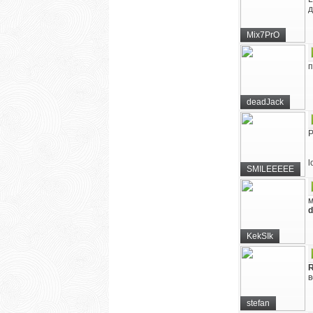
д
Mix7PrO
п
deadJack
P
l
SMILEEEEE
м
d
KekSIk
R
в
stefan