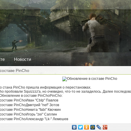
кте
Новости
составе PinCho
Из стана PinCho пришла информация о перестановках.
o пробовали Squizzzz'a, но очевидно, что-то не заладилось. Далее последов
PinCho:
Иван "CbIp" Павлов
Дмитрий "nef" Зотов
Никита "fabi" Квочкин
Игорь "zei" Саплин
Александр "Lk-" Лемешев