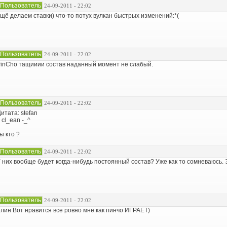
Пользователь
24-09-2011 - 22:02
щё делаем ставки) что-то потух вулкан быстрых изменений:*(
Пользователь
24-09-2011 - 22:02
inCho тащииии состав наданный момент не слабый.
Пользователь
24-09-2011 - 22:02
итата: stefan
 cl_ean -_^
ы кто ?
Пользователь
24-09-2011 - 22:02
 них вообще будет когда-нибудь постоянный состав? Уже как то сомневаюсь.
Пользователь
24-09-2011 - 22:02
лин Вот нравится все ровно мне как пинчо ИГРАЕТ)