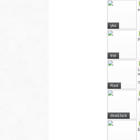
е
yka
P
trsk
Ц
я
Т
Rast
У
deadJack
Б