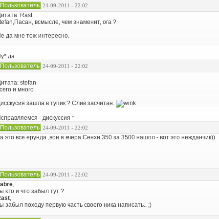
Пользователь
24-09-2011 - 22:02
итата: Rast
tefan,Пасан, всмысле, чем знаменит, ога ?
е да мне тож интересно.
у* да
Пользователь
24-09-2011 - 22:02
итата: stefan
сего и много
исскусия зашла в тупик ? Слив засчитан.
справляемся - дискуссия *
Пользователь
24-09-2011 - 22:02
а это все ерунда ,вон я вчера Сенхи 350 за 3500 нашол - вот это нежданчик))
Пользователь
24-09-2011 - 22:02
abre
,
ы кто и что забыл тут ?
ast
,
ы забыл походу первую часть своего ника написать.. ;)