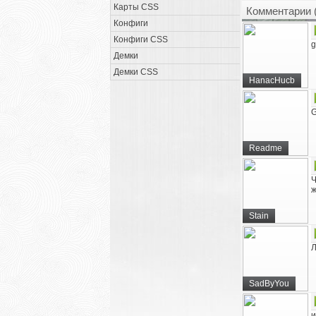
Карты CSS
Комментарии 
Конфиги
Конфиги CSS
g
Демки
Демки CSS
HanacHucb
Readme
Ч
Stain
Л
SadByYou
и