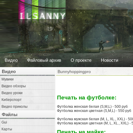
Видео
Файловый архив
О проекте
Новости
Видео
Bunnyhoppingpro
Мувики
Видео обзоры
Видео уроки
Печать на футболке:
Киберспорт
Видео приколы
Футболка женская белая (S,M,L) - 500 руб
Футболка женская цветная (S,M,L) - 550 руб
Файлы
Футболка мужская белая (M, L, XL., XXL) - 50
Gui
Футболка мужская цветная (M, L, XL., XXL) - 
Карты
Печать на майке: