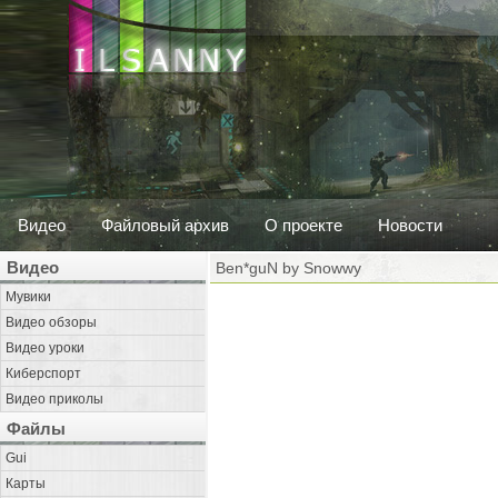
Видео
Файловый архив
О проекте
Новости
Видео
Ben*guN by Snowwy
Мувики
Видео обзоры
Видео уроки
Киберспорт
Видео приколы
Файлы
Gui
Карты