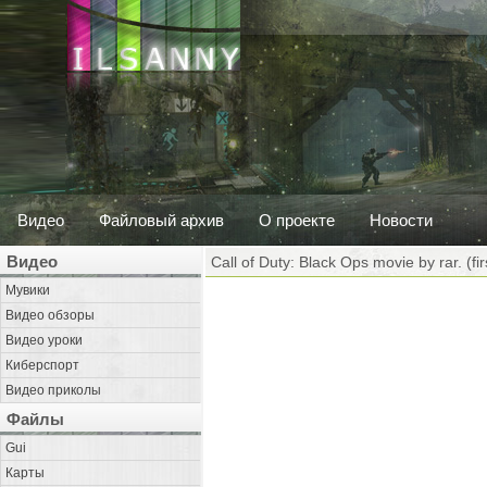
Видео
Файловый архив
О проекте
Новости
Видео
Call of Duty: Black Ops movie by rar. (firs
Мувики
Видео обзоры
Видео уроки
Киберспорт
Видео приколы
Файлы
Gui
Карты