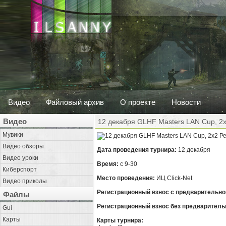
Видео
Файловый архив
О проекте
Новости
Видео
12 декабря GLHF Masters LAN Cup, 2
Мувики
Ре
Видео обзоры
Дата проведения турнира:
12 декабря
Видео уроки
Время:
с 9-30
Киберспорт
Место проведения:
ИЦ Click-Net
Видео приколы
Регистрационный взнос с предварительно
Файлы
Регистрационный взнос без предварительн
Gui
Карты
Карты турнира: