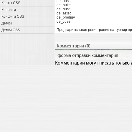
de_dust2
Карты CSS
de_nuke
de_dust
Конфиги
de_aztec
Конфиги CSS
de_prodigy
de_tides
Демки
Предварительная регистрация на турнир п
Демки CSS
Комментарии (
0
)
форма отправки комментария
Комментарии могут писать только