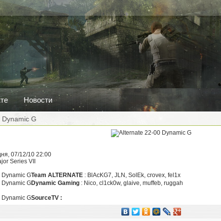
кте
Новости
0 Dynamic G
ня, 07/12/10 22:00
or Series VII
Team ALTERNATE
: BlAcKG7, JLN, SolEk, crovex, fel1x
Dynamic Gaming
: Nico, cl1ck0w, glaive, muffeb, ruggah
SourceTV :