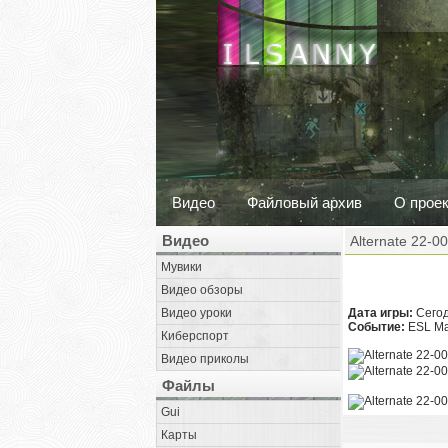
Видео
Файловый архив
О прое
Видео
Alternate 22-0
Мувики
Видео обзоры
Видео уроки
Дата игры:
Сегод
Событие:
ESL Maj
Киберспорт
Видео приколы
Файлы
Gui
Карты