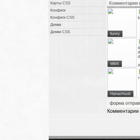
Комментарии 
Карты CSS
Конфиги
Конфиги CSS
b
Демки
Демки CSS
funny
d
d
d
MMX
A
т
HanacHucb
форма отправ
Комментарии 