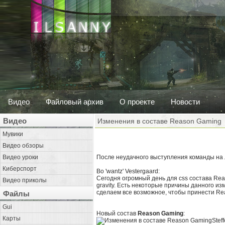
Видео
Файловый архив
О проекте
Новости
Видео
Изменения в составе Reason Gaming
Мувики
Видео обзоры
Видео уроки
После неудачного выступления команды на
Киберспорт
Bo 'wantz' Vestergaard:
Сегодня огромный день для css состава Reas
Видео приколы
gravity. Есть некоторые причины данного из
сделаем все возможное, чтобы принести Rea
Файлы
Gui
Новый состав
Reason Gaming
:
Карты
Steff