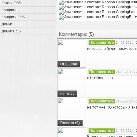
Henri
Карты CSS
Krist
Конфиги
Lars
Bo '
Конфиги CSS
Демки
Демки CSS
Комментарии (
5
)
Пользователь
24-09-2011 - 
интересно будет посмотрет
Or1G1Nal
Пользователь
24-09-2011 - 
n1 sostav, imho.
n0rmifyy
Пользователь
24-09-2011 - 
не тот уже RG который я зна
Russian.cfg
Пользователь
24-09-2011 - 
Вскоре я думаю они заявят 