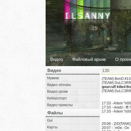
Видео
Файловый архив
О прое
Видео
130
Мувики
(TEAM) BonD #13 :
(TEAM) DuLC3RRR
Видео обзоры
gourcuff killed B
(TEAM) DuLC3RRRR
Видео уроки
Киберспорт
17:33 - Artem "n00b
Видео приколы
17:33 - readz-: fft 
17:33 - Artem "n00
Файлы
Gui
20:06 - ZrD[TANK]
Карты
20:07 - `m0e.: Oo