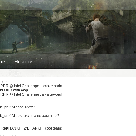
кте
Новости
 go dl
RR @ Intel Challenge : smoke nada
onD #13 with awp.
R @ Intel Challenge : a ya govorul
_pr0" Mitloshuk\ fft: ?
?
b_pr0" Mitloshuk\ fft: а не заметно?
: RpK[TANK] + ZrD[TANK] = cool team)