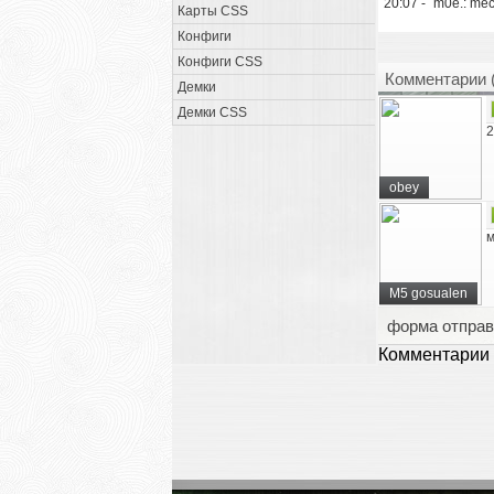
20:07 - `m0e.: mech
Карты CSS
Конфиги
Конфиги CSS
Комментарии 
Демки
Демки CSS
2
obey
м
M5 gosualen
форма отправ
Комментарии 