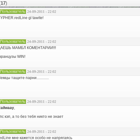
(
17
)
Пользователь
24-09-2011 - 22:02
YPHER.redLine gl tawite!
Пользователь
24-09-2011 - 22:02
ДАЕШЬ МАМБЛ КОМЕНТАРИИ!!!
ранцузы WIN!
Пользователь
24-09-2011 - 22:02
емцы тащите парни.............
Пользователь
24-09-2011 - 22:02
ailwaay
,
пс кэп, а то без тебя никто не знает
Пользователь
24-09-2011 - 22:02
edLine мне кажется особо не напрягаясь