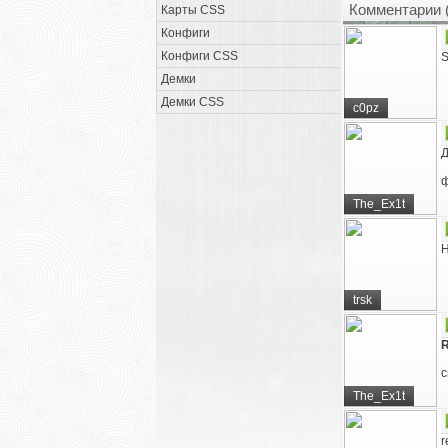
Комментарии 
Карты CSS
Конфиги
Конфиги CSS
S
Демки
Демки CSS
c0pz
ф
The_Ex1t
Н
trsk
R
с
The_Ex1t
r