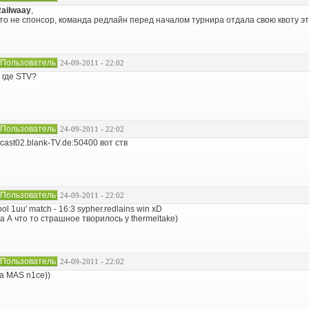
ailwaay
,
то не спонсор, команда редлайн перед началом турнира отдала свою квоту эт
Пользователь
24-09-2011 - 22:02
 где STV?
Пользователь
24-09-2011 - 22:02
cast02.blank-TV.de:50400 вот ств
Пользователь
24-09-2011 - 22:02
ool 1uu' match - 16:3 sypher.redlains win xD
а А что то страшное творилось у thermeltake)
Пользователь
24-09-2011 - 22:02
a MAS n1ce))