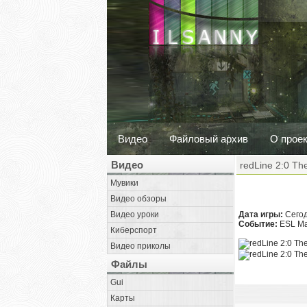
Видео
Файловый архив
О прое
Видео
redLine 2:0 Th
Мувики
Видео обзоры
Видео уроки
Дата игры:
Сегод
Событие:
ESL Maj
Киберспорт
Видео приколы
Файлы
Gui
Карты