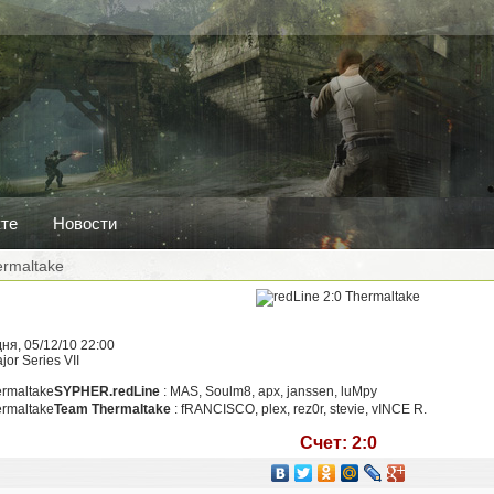
кте
Новости
ermaltake
ня, 05/12/10 22:00
or Series VII
SYPHER.redLine
: MAS, Soulm8, apx, janssen, luMpy
Team Thermaltake
: fRANCISCO, plex, rez0r, stevie, vINCE R.
Счет: 2:0