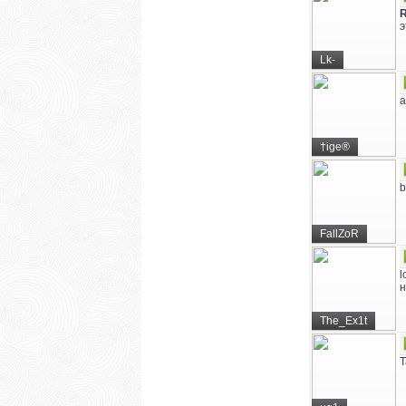
R
э
Lk-
а
†ige®
b
FallZoR
l
н
The_Ex1t
T