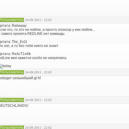
Пользователь
24-09-2011 - 22:02
итата: Railwaay
сли что, то это не redline, а просто спонсор у них redline...
 самого проекта REDLINE нет команды
итата: The_Ex1t
пс кэп, а то без тебя никто не знает
итата: ReAcT1v4Ik
edLine мне кажется особо не напрягаясь
Пользователь
24-09-2011 - 22:02
обедит сильнейший gl hf
Пользователь
24-09-2011 - 22:02
DEUTSCHLAND!1!
Пользователь
24-09-2011 - 22:02