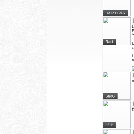
ReAcT1v4Ik
Ц
Е
У
Rast
Ц
с
Ц
r
п
ShoG
ofs.b