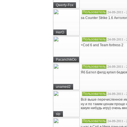
Qwerty-Fox
Пользователь
24-09-2011 - 
за Counter Strike 1.6 Антоло
HerO
Пользователь
24-09-2011 - 
+Cod 6 and Team fortress 2
PacanchikOo
Пользователь
24-09-2011 - 
Яб Бател филд купил бедко
unamed2
Пользователь
24-09-2011 - 
Всё выше перечисленное и
ну и по таким ценам проще 
какую нибудь игру) очень мн
slp
Пользователь
24-09-2011 - 
у нас в Спб в Меге раньше к