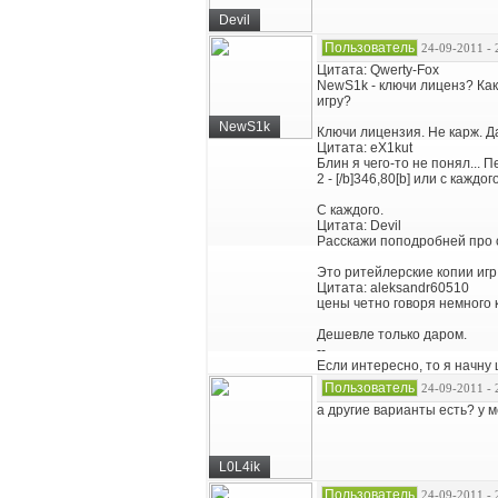
Devil
Пользователь
24-09-2011 - 
Цитата: Qwerty-Fox
NewS1k - ключи лиценз? Как
игру?
NewS1k
Ключи лицензия. Не карж. Д
Цитата: eX1kut
Блин я чего-то не понял... 
2 - [/b]346,80[b] или с кажд
С каждого.
Цитата: Devil
Расскажи поподробней про с
Это ритейлерские копии игр
Цитата: aleksandr60510
цены четно говоря немного 
Дешевле только даром.
--
Если интересно, то я начну 
Пользователь
24-09-2011 - 
а другие варианты есть? у 
L0L4ik
Пользователь
24-09-2011 - 