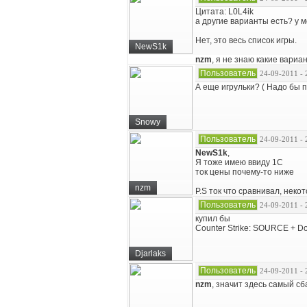
Цитата: L0L4ik
а другие варианты есть? у 
Нет, это весь список игры.
NewS1k
nzm
, я не знаю какие вари
Пользователь
24-09-2011 - 
А еще игрульки? ( Надо бы п
Snowy
Пользователь
24-09-2011 - 
NewS1k
,
Я тоже имею ввиду 1С
ток цены почему-то ниже
nzm
P.S ток что сравнивал, неко
Пользователь
24-09-2011 - 
купил бы
Counter Strike: SOURCE + D
Djarlaks
Пользователь
24-09-2011 - 
nzm
, значит здесь самый с