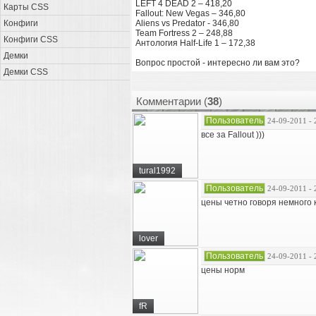
LEFT 4 DEAD 2 – 418,20
Карты CSS
Fallout: New Vegas – 346,80
Конфиги
Aliens vs Predator - 346,80
Team Fortress 2 – 248,88
Конфиги CSS
Антология Half-Life 1 – 172,38
Демки
Вопрос простой - интересно ли вам это?
Демки CSS
Комментарии (
38
)
Пользователь
24-09-2011 - 
все за Fallout )))
tural1992
Пользователь
24-09-2011 - 
цены четно говоря немного 
lover
Пользователь
24-09-2011 - 
цены норм
fR