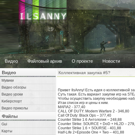
Видео
Файловый архив
О проекте
Новости
Видео
Коллективная закупка #5?
Мувики
Видео обзоры
Привет IlsAnny! Есть идея о коллективной з
Видео уроки
Суть такая. Есть вариант закупки игр на STEA
Чтобы осуществить закупку необходимо набр
Киберспорт
Итак список игр и цены к ним.
MAFIA2 - 377,40
Видео приколы
CALL OF DUTY: Modern Warfare 2 - 346,80
Call Of Duty: Black Ops – 377,40
Файлы
Counter Strike 1.6 Антология – 248,88
Counter Strike: SOURCE + DoD + HL2D – 279
Gui
Counter Strike 1.6 + SOURSE - 401,88
Карты
Half-Life 2+Episode One + Two – 401,88