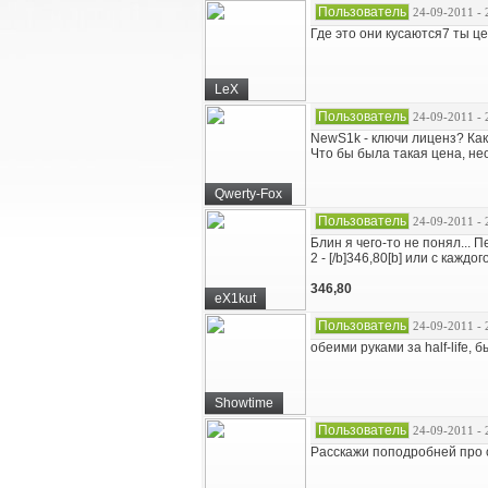
Пользователь
24-09-2011 - 
Где это они кусаются7 ты ц
LeX
Пользователь
24-09-2011 - 
NewS1k - ключи лиценз? Как
Что бы была такая цена, не
Qwerty-Fox
Пользователь
24-09-2011 - 
Блин я чего-то не понял... 
2 - [/b]346,80[b] или с каждо
346,80
eX1kut
Пользователь
24-09-2011 - 
обеими руками за half-life, 
Showtime
Пользователь
24-09-2011 - 
Расскажи поподробней про с