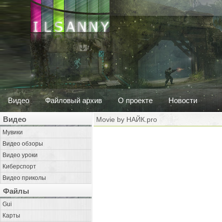
Видео
Файловый архив
О проекте
Новости
Видео
Movie by НАЙК.pro
Мувики
Видео обзоры
Видео уроки
Киберспорт
Видео приколы
Файлы
Gui
Карты