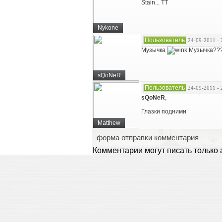
Stain... ТТ
Nykone
Пользователь
24-09-2011 - 
Музычка
Музычка??
sQoNeR
Пользователь
24-09-2011 - 
sQoNeR
,
Глазки подними
Matthew
форма отправки комментария
Комментарии могут писать только