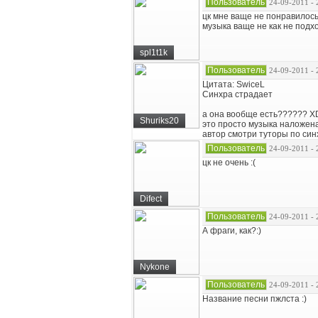
Пользователь
24-09-2011 - 
цк мне ваще не понравилось
музыка ваще не как не подх
spl1t1k
Пользователь
24-09-2011 - 
Цитата: SwiceL
Синхра страдает
а она вообще есть?????? 
Shuriks20
это просто музыка наложена
автор смотри туторы по синх
Пользователь
24-09-2011 - 
цк не очень :(
Difect
Пользователь
24-09-2011 - 
А фраги, как?:)
Nykone
Пользователь
24-09-2011 - 
Название песни пжлста :)