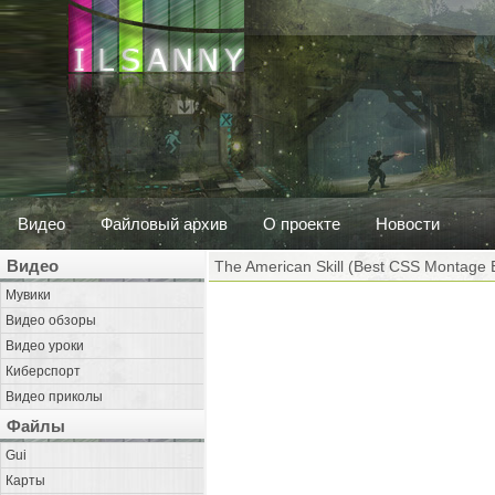
Видео
Файловый архив
О проекте
Новости
Видео
The American Skill (Best CSS Montage 
Мувики
Видео обзоры
Видео уроки
Киберспорт
Видео приколы
Файлы
Gui
Карты