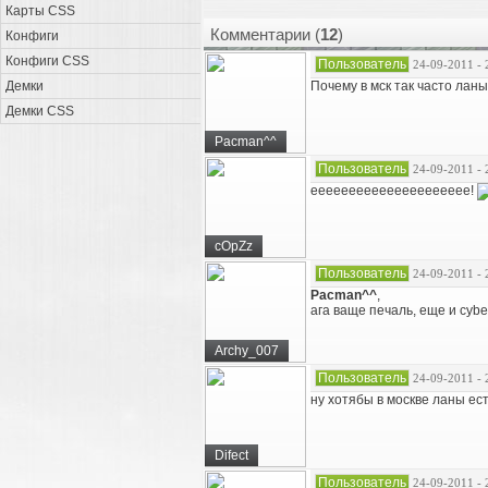
Карты CSS
Комментарии (
12
)
Конфиги
Конфиги CSS
Пользователь
24-09-2011 - 
Демки
Почему в мск так часто ланы
Демки CSS
Pacman^^
Пользователь
24-09-2011 - 
еееееееееееееееееееее!
cOpZz
Пользователь
24-09-2011 - 
Pacman^^
,
ага ваще печаль, еще и cyb
Archy_007
Пользователь
24-09-2011 - 
ну хотябы в москве ланы ест
Difect
Пользователь
24-09-2011 - 