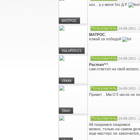
хех... а у меня 5го Д.Р.
MATPOC
Пользователь
24-09-2011 - 
MATPOC
,
езжай за победой
VaLeR0n21
Пользователь
24-09-2011 - 
Pacman^^
,
сам ответил на свой вопрос.
Vkkkk
Пользователь
24-09-2011 - 
Привет .. Мм О 5 числе не зн
Stain
Пользователь
24-09-2011 - 
#8 пиаримся пиаримся
можно, только на самом деле 
еще мастерс не закончился, 