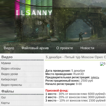
Видео
Файловый архив
О проекте
Новости
Видео
5 декабря - Пятый тур Moscow Open Co
Мувики
Видео обзоры
Дата проведения:
5 декабря
Видео уроки
Место проведения:
Rush3D
Предварительная регистрация:
здесь
Киберспорт
Регистрационный взнос:
2500 руб
Начало регистрации:
9-00
Видео приколы
Призовой фонд:
Файлы
1 место
- 30% от взносов плюс 6000 рублей
2 место
- 20% от взносов плюс 3000 рублей
Gui
3 место
– 10% от взносов плюс 1500 рублей
Карты