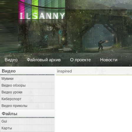
Видео
Файловый архив
О проекте
Новости
Видео
inspired
Мувики
Видео обзоры
Видео уроки
Киберспорт
Видео приколы
Файлы
Gui
Карты