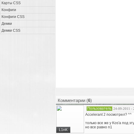
Карты CSS
Конфиги
Конфиги CSS
Демки
Демки CSS
Комментарии (
6
)
Пользователь
24-09-2011 - 
Accelerant 2 посмотрел? ^^
только все же у Kos'а под э
но все равно n1
L1nK