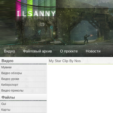
Видео
Файловый архив
О проекте
Новости
Видео
My Star Clip By Nos
Мувики
Видео обзоры
Видео уроки
Киберспорт
Видео приколы
Файлы
Gui
Карты