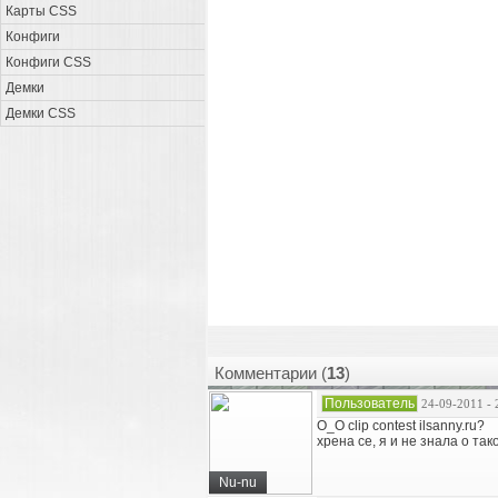
Карты CSS
Конфиги
Конфиги CSS
Демки
Демки CSS
Комментарии (
13
)
Пользователь
24-09-2011 - 
O_O clip contest ilsanny.ru?
хрена се, я и не знала о так
Nu-nu