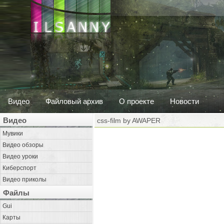
Видео
Файловый архив
О проекте
Новости
Видео
css-film by AWAPER
Мувики
Видео обзоры
Видео уроки
Киберспорт
Видео приколы
Файлы
Gui
Карты