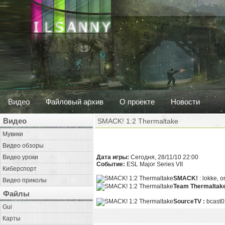
Видео
Файловый архив
О проекте
Новости
Видео
SMACK! 1:2 Thermaltake
Мувики
Видео обзоры
Видео уроки
Дата игры:
Сегодня, 28/11/10 22:00
Событие:
ESL Major Series VII
Киберспорт
SMACK!
: lokke, 
Видео приколы
Team Thermaltak
Файлы
SourceTV :
bcast0
Gui
Карты