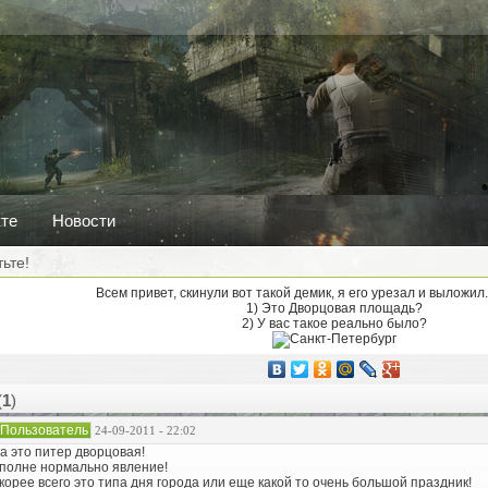
кте
Новости
ьте!
Всем привет, скинули вот такой демик, я его урезал и выложил
1) Это Дворцовая площадь?
2) У вас такое реально было?
(
1
)
Пользователь
24-09-2011 - 22:02
а это питер дворцовая!
полне нормально явление!
корее всего это типа дня города или еще какой то очень большой праздник!