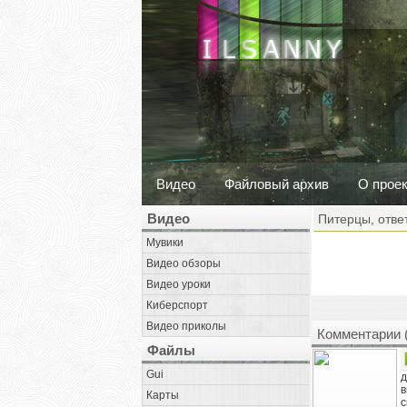
Видео
Файловый архив
О прое
Видео
Питерцы, ответ
Мувики
Видео обзоры
Видео уроки
Киберспорт
Видео приколы
Комментарии 
Файлы
Gui
д
в
Карты
с