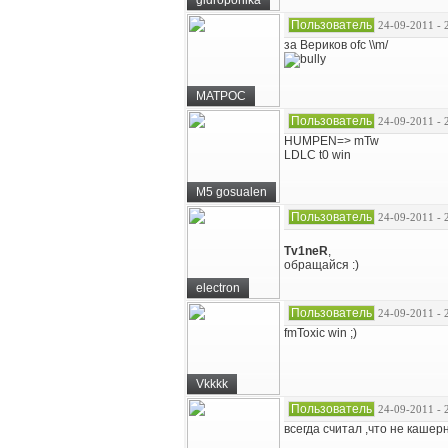
gidroponika
Пользователь
24-09-2011 - 
за Вериков ofc \\m/
MATPOC
Пользователь
24-09-2011 - 
HUMPEN=> mTw
LDLC t0 win
M5 gosualen
Пользователь
24-09-2011 - 
Tv1neR
,
обращайся :)
electron
Пользователь
24-09-2011 - 
fmToxic win ;)
Vkkkk
Пользователь
24-09-2011 - 
всегда считал ,что не кашер