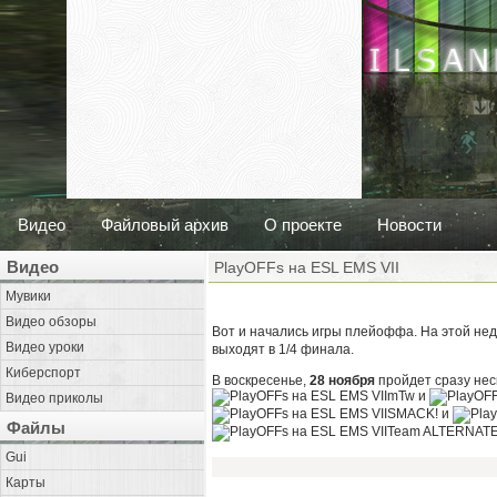
Видео
Файловый архив
О проекте
Новости
Видео
PlayOFFs на ESL EMS VII
Мувики
Видео обзоры
Вот и начались игры плейоффа. На этой не
Видео уроки
выходят в 1/4 финала.
Киберспорт
В воскресенье,
28 ноября
пройдет сразу неск
mTw и
Видео приколы
SMACK! и
Файлы
Team ALTERNAT
Gui
Карты