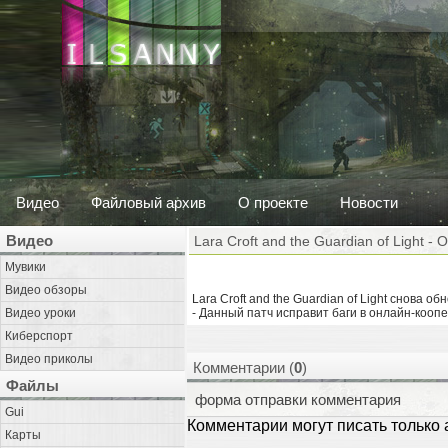
Видео
Файловый архив
О проекте
Новости
Видео
Lara Croft and the Guardian of Light -
Мувики
Видео обзоры
Lara Croft and the Guardian of Light снова об
Видео уроки
- Данный патч исправит баги в онлайн-кооп
Киберспорт
Видео приколы
Комментарии (
0
)
Файлы
форма отправки комментария
Gui
Комментарии могут писать только
Карты