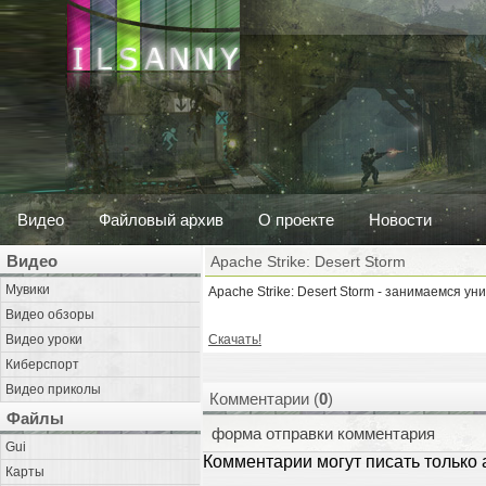
Видео
Файловый архив
О проекте
Новости
Видео
Apache Strike: Desert Storm
Мувики
Apache Strike: Desert Storm - занимаемся ун
Видео обзоры
Видео уроки
Скачать!
Киберспорт
Видео приколы
Комментарии (
0
)
Файлы
форма отправки комментария
Gui
Комментарии могут писать только
Карты