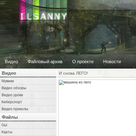
Видео
Файловый архив
О проекте
Новости
Видео
И снова ЛЕГО!
Мувики
Видео обзоры
Видео уроки
Киберспорт
Видео приколы
Файлы
Gui
Карты