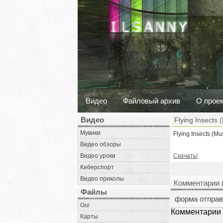
Видео
Файловый архив
О прое
Видео
Flying Insects 
Мувики
Flying Insects (Mu
Видео обзоры
Видео уроки
Скачать!
Киберспорт
Видео приколы
Комментарии 
Файлы
форма отправ
Gui
Комментарии 
Карты