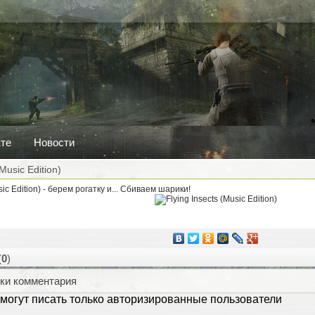
кте
Новости
(Music Edition)
sic Edition) - берем рогатку и... Сбиваем шарики!
(
0
)
ки комментария
могут писать только авторизированные пользователи