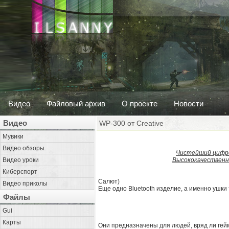
Видео
Файловый архив
О проекте
Новости
Видео
WP-300 от Creative
Мувики
Видео обзоры
Чистейший цифров
Видео уроки
Высококачественн
Киберспорт
Салют)
Видео приколы
Еще одно Bluetooth изделие, а именно ушки 
Файлы
Gui
Карты
Они предназначены для людей, вряд ли гей