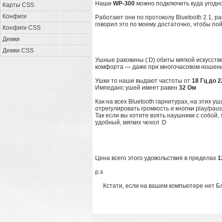
Наши
WP-300
можно подключить куда угодно. 
Карты CSS
Конфиги
Работают они по протоколу Bluetooth 2.1, ра
говорил это по моему достаточно, чтобы пой
Конфиги CSS
Демки
Демки CSS
Ушные раковины (:D) обиты мягкой искусств
комфорта — даже при многочасовом ношени
Ушки то наши выдают частоты от
18 Гц до 2
Импеданс ушей имеет равен
32 Ом
Как на всех Bluetooth гарнитурах, на этих 
отрегулировать громкость и кнопки play/paus
Так если вы хотите взять наушники с собой,
удобный, мягких чехол :D
Цена всего этого удовольствия в пределах
1
p.s
Кстати, если на вашем компьютере нет Б